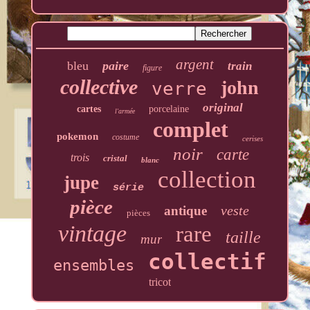
argent
bleu
paire
train
figure
collective
john
verre
original
cartes
porcelaine
l'armée
complet
pokemon
costume
cerises
noir
carte
trois
cristal
blanc
collection
jupe
série
pièce
veste
antique
pièces
vintage
rare
taille
mur
collectif
ensembles
tricot