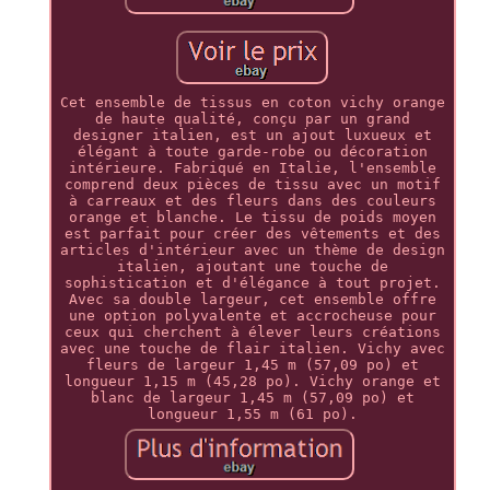
Cet ensemble de tissus en coton vichy orange
de haute qualité, conçu par un grand
designer italien, est un ajout luxueux et
élégant à toute garde-robe ou décoration
intérieure. Fabriqué en Italie, l'ensemble
comprend deux pièces de tissu avec un motif
à carreaux et des fleurs dans des couleurs
orange et blanche. Le tissu de poids moyen
est parfait pour créer des vêtements et des
articles d'intérieur avec un thème de design
italien, ajoutant une touche de
sophistication et d'élégance à tout projet.
Avec sa double largeur, cet ensemble offre
une option polyvalente et accrocheuse pour
ceux qui cherchent à élever leurs créations
avec une touche de flair italien. Vichy avec
fleurs de largeur 1,45 m (57,09 po) et
longueur 1,15 m (45,28 po). Vichy orange et
blanc de largeur 1,45 m (57,09 po) et
longueur 1,55 m (61 po).