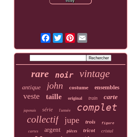
vintage
rare
noir
john
antique
ensembles
costume
veste
taille
carte
train
original
complet
série
l'armée
japonais
collectif
jupe
trois
figure
argent
tricot
cristal
cartes
pièces