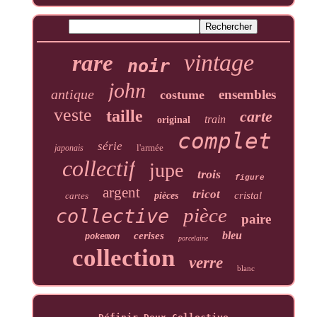
vintage
rare
noir
john
antique
ensembles
costume
veste
taille
carte
train
original
complet
série
l'armée
japonais
collectif
jupe
trois
figure
argent
tricot
cristal
cartes
pièces
pièce
collective
paire
bleu
cerises
pokemon
porcelaine
collection
verre
blanc