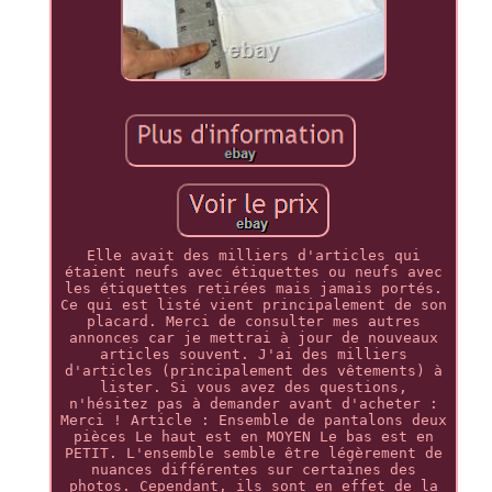
Elle avait des milliers d'articles qui
étaient neufs avec étiquettes ou neufs avec
les étiquettes retirées mais jamais portés.
Ce qui est listé vient principalement de son
placard. Merci de consulter mes autres
annonces car je mettrai à jour de nouveaux
articles souvent. J'ai des milliers
d'articles (principalement des vêtements) à
lister. Si vous avez des questions,
n'hésitez pas à demander avant d'acheter :
Merci ! Article : Ensemble de pantalons deux
pièces Le haut est en MOYEN Le bas est en
PETIT. L'ensemble semble être légèrement de
nuances différentes sur certaines des
photos. Cependant, ils sont en effet de la