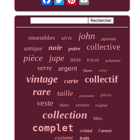
john
ensembles
série
japonais
collective
noir
antique
paire
pièce
jupe
trois
tricot
pokemon
verre
argent
figure
cartes
vintage
collectif
carte
rare
taille
pièces
porcelaine
veste
cerises
blanc
original
collection
bleu
complet
cristal
l'armée
costume
train