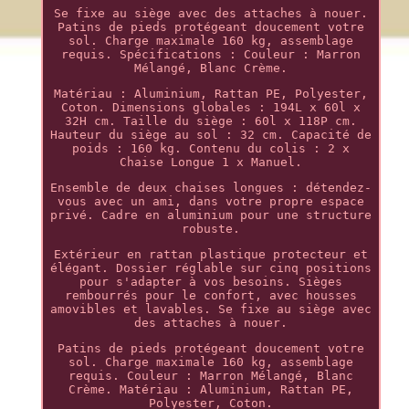
Se fixe au siège avec des attaches à nouer.
Patins de pieds protégeant doucement votre
sol. Charge maximale 160 kg, assemblage
requis. Spécifications : Couleur : Marron
Mélangé, Blanc Crème.
Matériau : Aluminium, Rattan PE, Polyester,
Coton. Dimensions globales : 194L x 60l x
32H cm. Taille du siège : 60l x 118P cm.
Hauteur du siège au sol : 32 cm. Capacité de
poids : 160 kg. Contenu du colis : 2 x
Chaise Longue 1 x Manuel.
Ensemble de deux chaises longues : détendez-
vous avec un ami, dans votre propre espace
privé. Cadre en aluminium pour une structure
robuste.
Extérieur en rattan plastique protecteur et
élégant. Dossier réglable sur cinq positions
pour s'adapter à vos besoins. Sièges
rembourrés pour le confort, avec housses
amovibles et lavables. Se fixe au siège avec
des attaches à nouer.
Patins de pieds protégeant doucement votre
sol. Charge maximale 160 kg, assemblage
requis. Couleur : Marron Mélangé, Blanc
Crème. Matériau : Aluminium, Rattan PE,
Polyester, Coton.