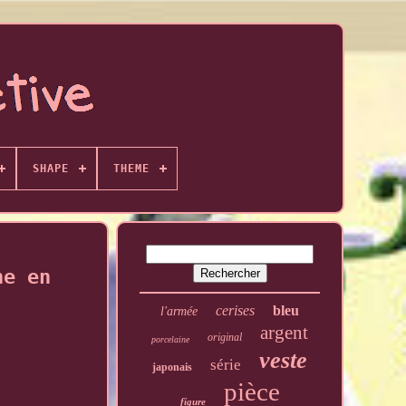
SHAPE
THEME
ne en
cerises
bleu
l'armée
argent
original
porcelaine
veste
série
japonais
pièce
figure