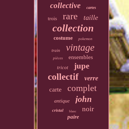
collective
cartes
rare
taille
trois
collection
costume
pokemon
vintage
train
ensembles
pièces
jupe
tricot
collectif
verre
complet
carte
john
antique
noir
cristal
blanc
paire