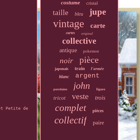
costume
cristal
jupe
taille
bleu
vintage
carte
cartes
original
collective
antique
pokemon
pièce
noir
train
l'armée
japonais
argent
blanc
john
figure
porcelaine
veste
trois
tricot
complet
et Petite de
pièces
collectif
paire