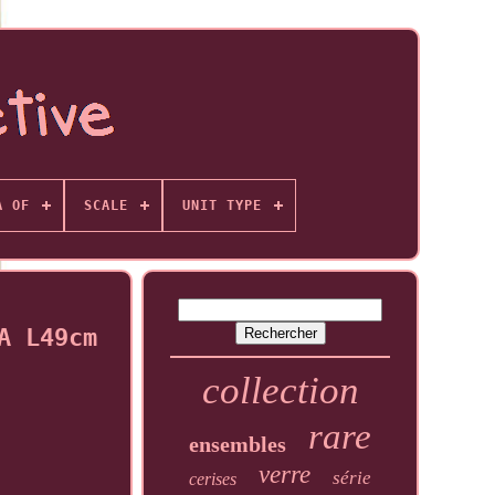
A OF
SCALE
UNIT TYPE
A L49cm
collection
rare
ensembles
verre
série
cerises