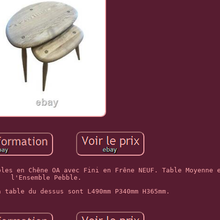
bles en Chêne OA avec Fini en Frêne NEUF. Table Moyenne 
l'Ensemble Pebble.
a table du dessus sont L490mm P340mm H365mm.