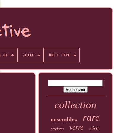
A OF
SCALE
UNIT TYPE
collection
rare
ensembles
verre
série
cerises