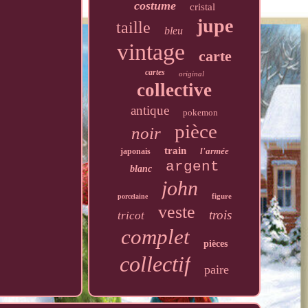
costume
cristal
jupe
taille
bleu
vintage
carte
cartes
original
collective
antique
pokemon
pièce
noir
train
l'armée
japonais
argent
blanc
john
figure
porcelaine
veste
trois
tricot
complet
pièces
collectif
paire