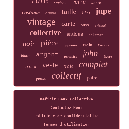
rare
verre
série
cerises
jupe
taille
costume
bleu
cristal
vintage
carte
cartes
original
collective
antique
pokemon
pièce
noir
train
l'armée
japonais
john
argent
blanc
figure
porcelaine
complet
veste
trois
tricot
collectif
paire
pièces
Définir Deux Collective
Contactez Nous
Politique de confidentialité
Termes d'utilisation