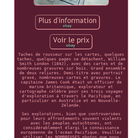
Taches de rousseur sur les cartes, quelques
taches, quelques pages se détachent, William
Smith London (1842), avec des cartes et de
nombreuses gravures sur bois. Grand ensemble
de deux reliures. Demi-titre avec portrait
gravé, nombreuses cartes et gravures. Le
capitaine James Cook était un officier de
marine britannique, explorateur et
cartographe célèbre pour ses trois voyages
d'exploration à travers le Pacifique, en
particulier en Australie et en Nouvelle-
Zélande.
Ses explorations, bien que controversées
pour leurs affrontements souvent violents
avec les peuples autochtones, ont
considérablement élargi la connaissance
européenne de l'océan Pacifique. Veuillez
utiliser les NOMBREUSES photos que nous