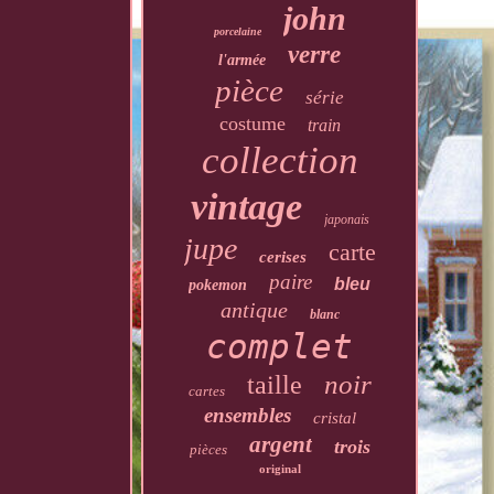
john
porcelaine
verre
l'armée
pièce
série
costume
train
collection
vintage
japonais
jupe
carte
cerises
paire
bleu
pokemon
antique
blanc
complet
noir
taille
cartes
ensembles
cristal
argent
trois
pièces
original