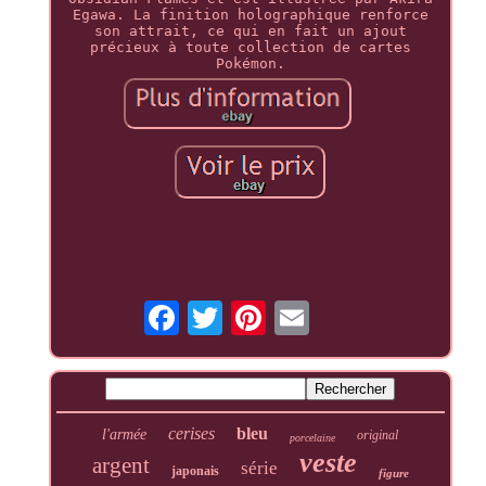
Egawa. La finition holographique renforce
son attrait, ce qui en fait un ajout
précieux à toute collection de cartes
Pokémon.
cerises
bleu
l'armée
original
porcelaine
veste
argent
série
japonais
figure