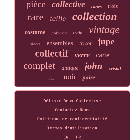
pièce
collective
trois
cartes
collection
rare
taille
vintage
costume
train
pokemon
jupe
ensembles
tricot
pièces
collectif
verre
carte
complet
john
antique
cristal
noir
paire
blanc
Définir Deux Collective
Contactez Nous
Politique de confidentialité
Termes d'utilisation
EN
FR