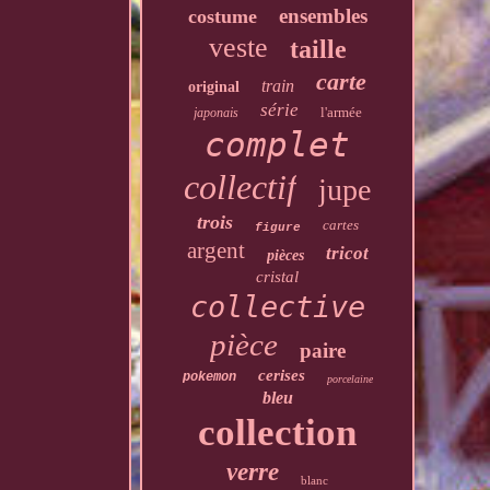
ensembles
costume
veste
taille
carte
train
original
série
l'armée
japonais
complet
collectif
jupe
trois
cartes
figure
argent
tricot
pièces
cristal
collective
pièce
paire
cerises
pokemon
porcelaine
bleu
collection
verre
blanc