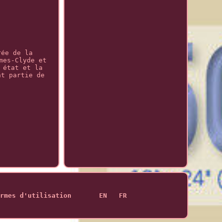
rée de la
mes-Clyde et
 état et la
nt partie de
rmes d'utilisation
EN
FR