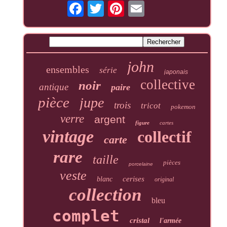
john
ensembles
série
japonais
collective
noir
antique
paire
pièce
jupe
trois
tricot
pokemon
verre
argent
figure
cartes
vintage
collectif
carte
rare
taille
pièces
porcelaine
veste
cerises
blanc
original
collection
bleu
complet
cristal
l'armée