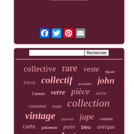
rare
collective
veste
figure
collectif
john
tricot
porcelaine
pièce
verre
série
l'armée
collection
costume
train
vintage
jupe
cerises
japonais
carte
antique
paire
bleu
pokemon