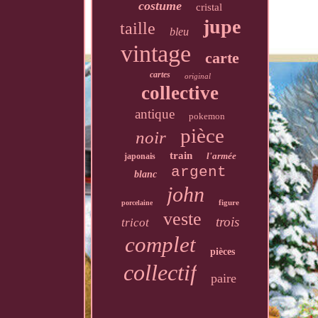
costume
cristal
jupe
taille
bleu
vintage
carte
cartes
original
collective
antique
pokemon
pièce
noir
train
l'armée
japonais
argent
blanc
john
figure
porcelaine
veste
trois
tricot
complet
pièces
collectif
paire