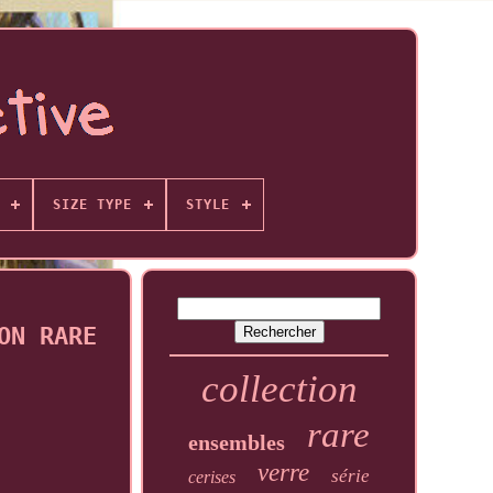
SIZE TYPE
STYLE
ON RARE
collection
rare
ensembles
verre
série
cerises