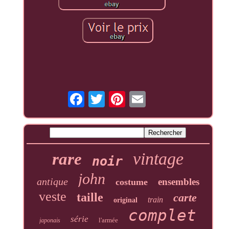
vintage
rare
noir
john
antique
ensembles
costume
veste
taille
carte
train
original
complet
série
l'armée
japonais