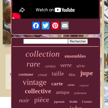
collection
ensembles
rare
verre
série
cerises
jupe
taille
costume
bleu
cristal
vintage
carte
cartes
original
collective
antique
pokemon
pièce
noir
train
l'armée
japonais