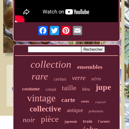
collection
ensembles
rare
verre
série
cerises
jupe
taille
costume
bleu
cristal
vintage
carte
cartes
original
collective
antique
pokemon
pièce
noir
train
l'armée
japonais