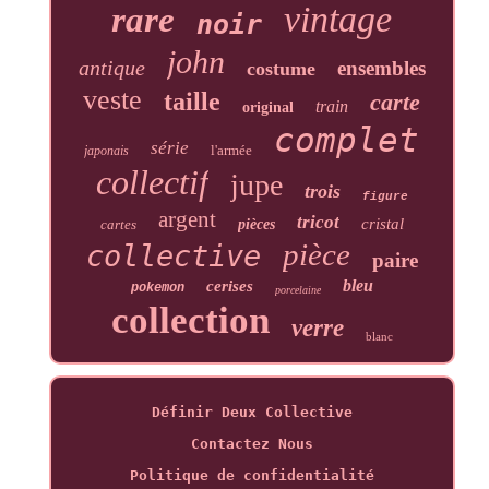
vintage
rare
noir
john
antique
ensembles
costume
veste
taille
carte
train
original
complet
série
l'armée
japonais
collectif
jupe
trois
figure
argent
tricot
cristal
cartes
pièces
pièce
collective
paire
bleu
cerises
pokemon
porcelaine
collection
verre
blanc
Définir Deux Collective
Contactez Nous
Politique de confidentialité