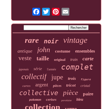
vintage
rare
noir
john
antique
ensembles
costume
veste
taille
carte
train
original
complet
série
l'armée
japonais
collectif
jupe
trois
figure
argent
tricot
cristal
cartes
pièces
pièce
collective
paire
bleu
cerises
pokemon
porcelaine
collection
verre