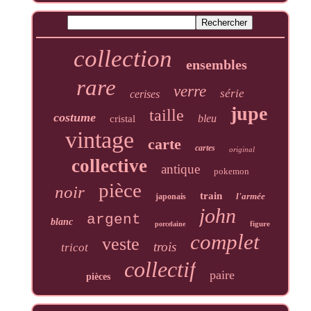
collection
ensembles
rare
verre
série
cerises
jupe
taille
costume
bleu
cristal
vintage
carte
cartes
original
collective
antique
pokemon
pièce
noir
train
l'armée
japonais
john
argent
blanc
figure
porcelaine
complet
veste
trois
tricot
collectif
paire
pièces