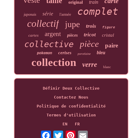
veste
taille
carte
train
original
complet
série
l'armée
japonais
collectif
jupe
trois
figure
argent
tricot
cristal
cartes
pièces
pièce
collective
paire
bleu
cerises
pokemon
porcelaine
collection
verre
blanc
Définir Deux Collective
Contactez Nous
Politique de confidentialité
Termes d'utilisation
EN
FR