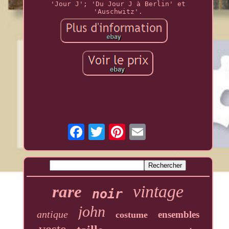
'Jour J'; 'Du Jour J à Berlin' et
'Auschwitz'.
vintage
rare
noir
john
antique
ensembles
costume