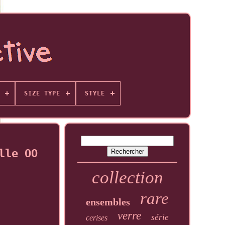
SIZE TYPE
STYLE
lle OO
collection
rare
ensembles
verre
série
cerises