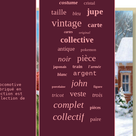
costume
cristal
jupe
taille
bleu
vintage
carte
cartes
original
collective
antique
pokemon
pièce
noir
train
l'armée
japonais
argent
blanc
john
ocomotive
figure
porcelaine
briqué en
veste
ection est
trois
tricot
llection de
complet
pièces
collectif
paire