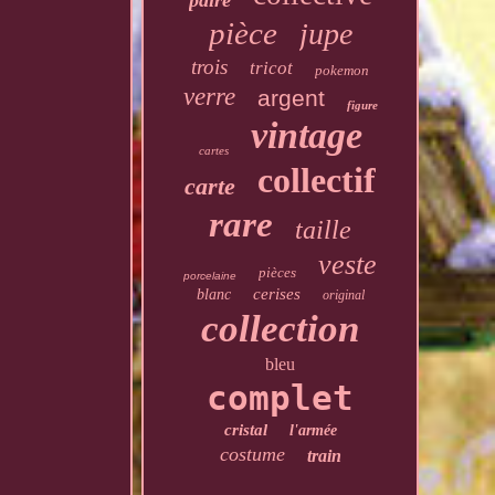
paire
pièce
jupe
trois
tricot
pokemon
verre
argent
figure
vintage
cartes
collectif
carte
rare
taille
veste
pièces
porcelaine
cerises
blanc
original
collection
bleu
complet
cristal
l'armée
costume
train