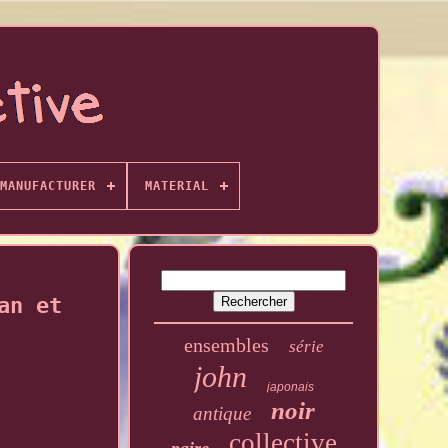
MANUFACTURER
MATERIAL
an et
ensembles
série
john
japonais
noir
antique
collective