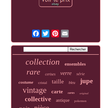
collection
ensembles
rare
verre
série
cerises
jupe
taille
costume
bleu
cristal
vintage
carte
cartes
original
collective
antique
pokemon
pièce