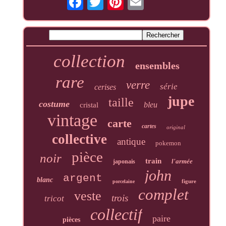
collection
ensembles
rare
verre
série
cerises
jupe
taille
costume
bleu
cristal
vintage
carte
cartes
original
collective
antique
pokemon
pièce
noir
train
l'armée
japonais
john
argent
blanc
figure
porcelaine
complet
veste
trois
tricot
collectif
paire
pièces