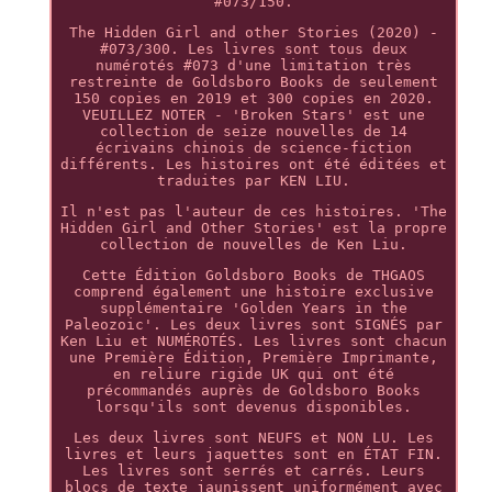
#073/150.
The Hidden Girl and other Stories (2020) -
#073/300. Les livres sont tous deux
numérotés #073 d'une limitation très
restreinte de Goldsboro Books de seulement
150 copies en 2019 et 300 copies en 2020.
VEUILLEZ NOTER - 'Broken Stars' est une
collection de seize nouvelles de 14
écrivains chinois de science-fiction
différents. Les histoires ont été éditées et
traduites par KEN LIU.
Il n'est pas l'auteur de ces histoires. 'The
Hidden Girl and Other Stories' est la propre
collection de nouvelles de Ken Liu.
Cette Édition Goldsboro Books de THGAOS
comprend également une histoire exclusive
supplémentaire 'Golden Years in the
Paleozoic'. Les deux livres sont SIGNÉS par
Ken Liu et NUMÉROTÉS. Les livres sont chacun
une Première Édition, Première Imprimante,
en reliure rigide UK qui ont été
précommandés auprès de Goldsboro Books
lorsqu'ils sont devenus disponibles.
Les deux livres sont NEUFS et NON LU. Les
livres et leurs jaquettes sont en ÉTAT FIN.
Les livres sont serrés et carrés. Leurs
blocs de texte jaunissent uniformément avec