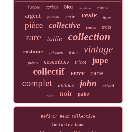
cerises
bleu
l'armée
original
porcelaine
veste
argent
série
japonais
figure
pièce
collective
trois
cartes
collection
rare
taille
vintage
costume
train
pokemon
jupe
ensembles
tricot
pièces
collectif
verre
carte
complet
john
antique
cristal
noir
paire
blanc
Définir Deux Collective
Contactez Nous