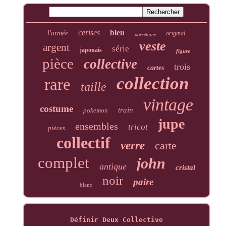
cerises
bleu
l'armée
original
porcelaine
veste
argent
série
japonais
figure
pièce
collective
trois
cartes
collection
rare
taille
vintage
costume
train
pokemon
jupe
ensembles
tricot
pièces
collectif
verre
carte
complet
john
antique
cristal
noir
paire
blanc
Définir Deux Collective