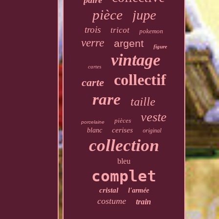
paire
pièce
jupe
trois
tricot
pokemon
verre
argent
figure
vintage
cartes
collectif
carte
rare
taille
veste
pièces
porcelaine
cerises
blanc
original
collection
bleu
complet
cristal
l'armée
costume
train