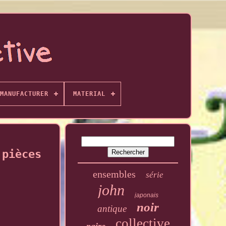
MANUFACTURER
MATERIAL
 pièces
ensembles
série
john
japonais
noir
antique
collective