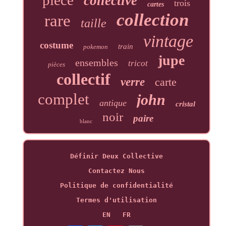
collective
trois
cartes
collection
rare
taille
vintage
costume
train
pokemon
jupe
ensembles
tricot
pièces
collectif
verre
carte
complet
john
antique
cristal
noir
paire
blanc
Définir Deux Collective
Contactez Nous
Politique de confidentialité
Termes d'utilisation
EN
FR