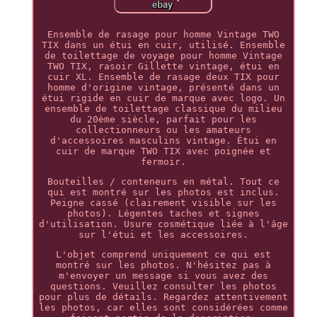
Ensemble de rasage pour homme Vintage TWO
TIX dans un étui en cuir, utilisé. Ensemble
de toilettage de voyage pour homme Vintage
TWO TIX, rasoir Gillette vintage, étui en
cuir XL. Ensemble de rasage deux TIX pour
homme d'origine vintage, présenté dans un
étui rigide en cuir de marque avec logo. Un
ensemble de toilettage classique du milieu
du 20ème siècle, parfait pour les
collectionneurs ou les amateurs
d'accessoires masculins vintage. Étui en
cuir de marque TWO TIX avec poignée et
fermoir.
Bouteilles / conteneurs en métal. Tout ce
qui est montré sur les photos est inclus.
Peigne cassé (clairement visible sur les
photos). Légentes taches et signes
d'utilisation. Usure cosmétique liée à l'âge
sur l'étui et les accessoires.
L'objet comprend uniquement ce qui est
montré sur les photos. N'hésitez pas à
m'envoyer un message si vous avez des
questions. Veuillez consulter les photos
pour plus de détails. Regardez attentivement
les photos, car elles sont considérées comme