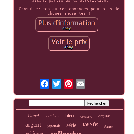
faisant partie de la description.
Consultez mes autres annonces pour plus de
choses amusantes !
cerises
bleu
l'armée
original
porcelaine
veste
argent
série
japonais
figure
pièce