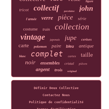
figure
collectif
john
tricot
porcelaine
pièce
verre
série
l'armée
collection
costume
train
vintage
jupe
cerises
japonais
carte
antique
paire
bleu
pokemon
complet
taille
cartes
blanc
noir
ensembles
cristal
pièces
argent
trois
original
Définir Deux Collective
Contactez Nous
Politique de confidentialité