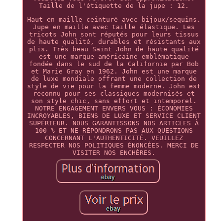
Taille de l'étiquette de la jupe : 12.
Haut en maille ceinturé avec bijoux/sequins.
Jupe en maille avec taille élastique. Les
tricots John sont réputés pour leurs tissus
de haute qualité, durables et résistants aux
plis. Très beau Saint John de haute qualité
est une marque américaine emblématique
fondée dans le sud de la Californie par Bob
et Marie Gray en 1962. John est une marque
de luxe mondiale offrant une collection de
style de vie pour la femme moderne. John est
reconnu pour ses classiques modernisés et
son style chic, sans effort et intemporel.
NOTRE ENGAGEMENT ENVERS VOUS : ÉCONOMIES
INCROYABLES, BIENS DE LUXE ET SERVICE CLIENT
SUPÉRIEUR. NOUS GARANTISSONS NOS ARTICLES À
100 % ET NE RÉPONDRONS PAS AUX QUESTIONS
CONCERNANT L'AUTHENTICITÉ. VEUILLEZ
RESPECTER NOS POLITIQUES ÉNONCÉES. MERCI DE
VISITER NOS ENCHÈRES.