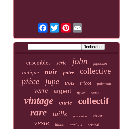
john
ensembles
série
japonais
collective
noir
antique
paire
pièce
jupe
trois
tricot
pokemon
verre
argent
figure
cartes
vintage
collectif
carte
rare
taille
pièces
porcelaine
veste
cerises
blanc
original