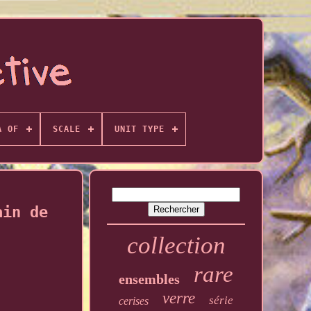
A OF
SCALE
UNIT TYPE
ain de
collection
rare
ensembles
verre
série
cerises