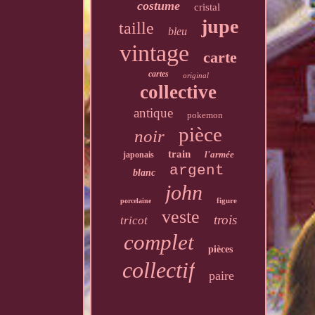
costume
cristal
jupe
taille
bleu
vintage
carte
cartes
original
collective
antique
pokemon
pièce
noir
train
l'armée
japonais
argent
blanc
john
figure
porcelaine
veste
trois
tricot
complet
pièces
collectif
paire