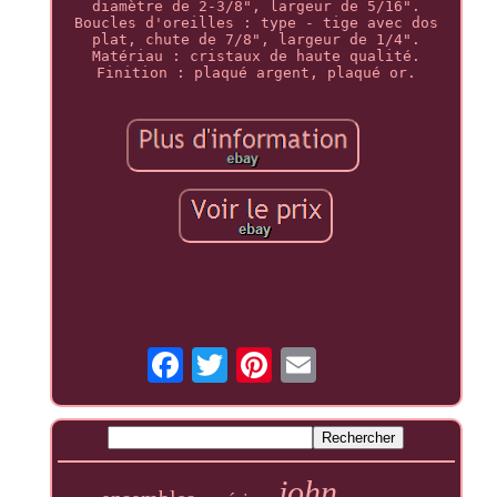
diamètre de 2-3/8", largeur de 5/16".
Boucles d'oreilles : type - tige avec dos
plat, chute de 7/8", largeur de 1/4".
Matériau : cristaux de haute qualité.
Finition : plaqué argent, plaqué or.
john