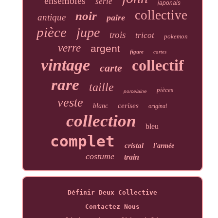
ensembles
série
japonais
collective
noir
antique
paire
pièce
jupe
trois
tricot
pokemon
verre
argent
figure
cartes
vintage
collectif
carte
rare
taille
pièces
porcelaine
veste
cerises
blanc
original
collection
bleu
complet
cristal
l'armée
costume
train
Définir Deux Collective
Contactez Nous