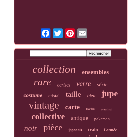
collection
ensembles
rare
verre
série
cerises
jupe
taille
costume
bleu
cristal
vintage
carte
cartes
original
collective
antique
pokemon
pièce
noir
train
l'armée
japonais