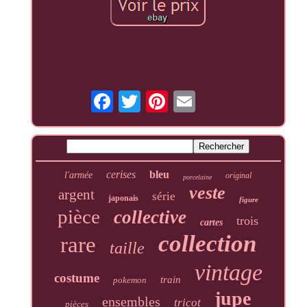
cerises
bleu
l'armée
original
porcelaine
veste
argent
série
japonais
figure
pièce
collective
trois
cartes
collection
rare
taille
vintage
costume
train
pokemon
jupe
ensembles
tricot
pièces