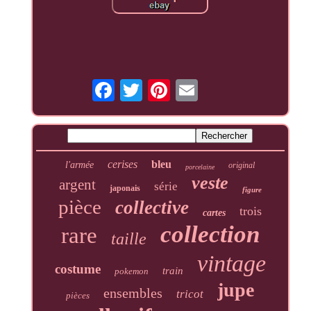
cerises
bleu
l'armée
original
porcelaine
veste
argent
série
japonais
figure
pièce
collective
trois
cartes
collection
rare
taille
vintage
costume
train
pokemon
jupe
ensembles
tricot
pièces