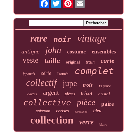
vintage
rare
noir
john
antique
ensembles
costume
veste
taille
carte
train
original
complet
série
l'armée
japonais
collectif
jupe
trois
figure
argent
tricot
cristal
cartes
pièces
pièce
collective
paire
bleu
cerises
pokemon
porcelaine
collection
verre
blanc