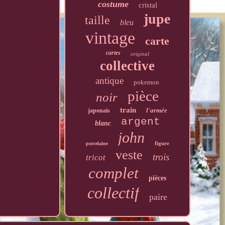
costume
cristal
jupe
taille
bleu
vintage
carte
cartes
original
collective
antique
pokemon
pièce
noir
train
l'armée
japonais
argent
blanc
john
figure
porcelaine
veste
trois
tricot
complet
pièces
collectif
paire