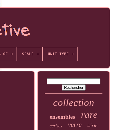
A OF
SCALE
UNIT TYPE
collection
rare
ensembles
verre
série
cerises