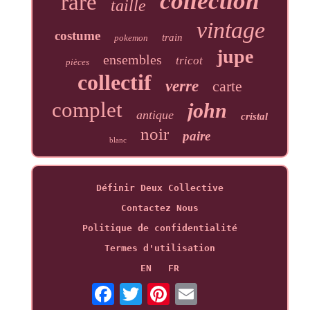
collection
rare
taille
vintage
costume
train
pokemon
jupe
ensembles
tricot
pièces
collectif
verre
carte
complet
john
antique
cristal
noir
paire
blanc
Définir Deux Collective
Contactez Nous
Politique de confidentialité
Termes d'utilisation
EN
FR