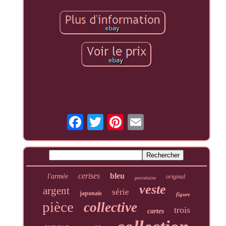
cerises
bleu
l'armée
original
porcelaine
veste
argent
série
japonais
figure
pièce
collective
trois
cartes