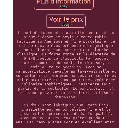
Le set de tasse et d'assiette Lenox est un
ajout élégant et stylé à toute table.
Fabriqué en Amérique en fine porcelaine, ce
set de deux pièces présente un magnifique
motif floral dans une couleur blanche
classique. La forme ronde et le diamètre de
9 3/8 pouces de l'assiette le rendent
parfait pour le dessert, le déjeuner, le
café ou toute occasion. Avec sa
caractéristique lavable au lave-vaisselle et
son estampille imprimée au dos, ce set Lenox
allie praticité et luxe pour une expérience
culinaire sophistiquée. L'assiette fait
partie de la collection Lenox classics, et
la tasse provient de la collection Lennox
dimension.
Les deux sont fabriqués aux États-Unis.
L'assiette est en porcelaine fine et la
tasse est en porcelaine de haute qualité.
Nous avons eu les deux pièces pendant 20
ans. Les deux pièces sont en excellent état.