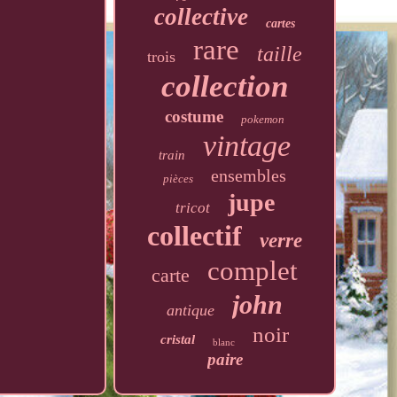
collective
cartes
rare
taille
trois
collection
costume
pokemon
vintage
train
ensembles
pièces
jupe
tricot
collectif
verre
complet
carte
john
antique
noir
cristal
blanc
paire