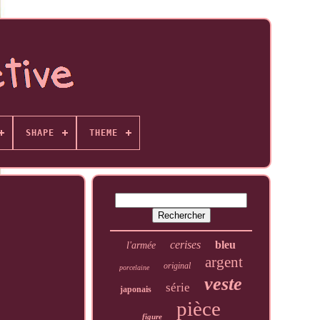
SHAPE
THEME
cerises
bleu
l'armée
argent
original
porcelaine
veste
série
japonais
pièce
figure