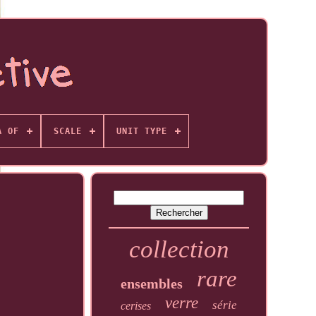
A OF
SCALE
UNIT TYPE
collection
rare
ensembles
verre
série
cerises