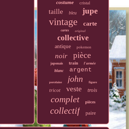
costume
cristal
jupe
taille
bleu
vintage
carte
cartes
original
collective
antique
pokemon
pièce
noir
train
l'armée
japonais
argent
blanc
john
figure
porcelaine
veste
trois
tricot
complet
pièces
collectif
paire