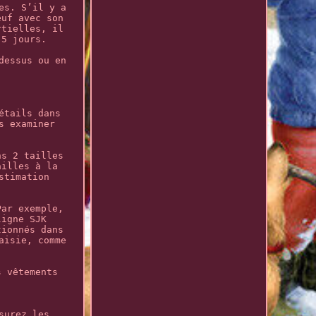
es. S’il y a
euf avec son
rtielles, il
 5 jours.
dessus ou en
étails dans
s examiner
ns 2 tailles
ailles à la
stimation
Par exemple,
ligne SJK
tionnés dans
aisie, comme
s vêtements
surez les