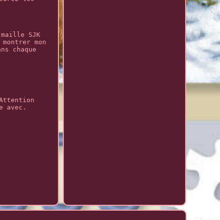
 maille SJK
 montrer mon
ans chaque
Attention
e avec.