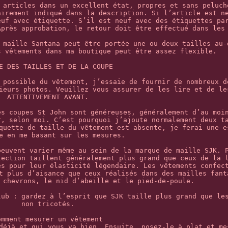
 articles dans un excellent état, propres et sans peluch
airement indiqué dans la description. Si l’article est n
euf avec étiquette. S’il est neuf avec des étiquettes pa
Après approbation, le retour doit être effectué dans les
 maille Santana peut être portée une ou deux tailles au-
s vêtements dans ma boutique peut être assez flexible.
E DES TAILLES ET DE LA COUPE
 possible du vêtement, j’essaie de fournir de nombreux d
ieurs photos. Veuillez vous assurer de les lire et de le
ATTENTIVEMENT AVANT.
es coupes St John sont généreuses, généralement d’au moi
r, selon moi. C’est pourquoi j’ajoute normalement deux t
quette de taille du vêtement est absente, je ferai une e
e en me basant sur les mesures.
peuvent varier même au sein de la marque de maille SJK. 
lection taillent généralement plus grand que ceux de la 
es pour leur élasticité légendaire. Les vêtements confec
t plus d’aisance que ceux réalisés dans des mailles fant
 chevrons, le nid d’abeille et le pied-de-poule.
lub : gardez à l’esprit que SJK taille plus grand que le
non tricotés.
omment mesurer un vêtement
déjà et qui vous va bien. Ensuite, posez-le à plat et me