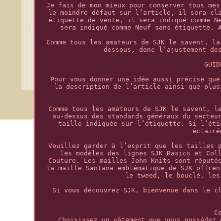
Je fais de mon mieux pour conserver tous mes
le moindre défaut sur l’article, il sera cl
étiquette de vente, il sera indiqué comme N
sera indiqué comme Neuf sans étiquette. 
Comme tous les amateurs de SJK le savent, la
dessous, donc l’ajustement de
GUID
Pour vous donner une idée aussi précise que
la description de l’article ainsi que plus
Comme tous les amateurs de SJK le savent, l
au-dessus des standards généraux du secteu
taille indiquée sur l’étiquette. Si l’éti
éclairé
Veuillez garder à l’esprit que les tailles 
les modèles des lignes SJK Basics et Col
Couture. Les mailles John Knits sont réputé
la maille Santana emblématique de SJK offren
le tweed, le bouclé, les
Si vous découvrez SJK, bienvenue dans le c
C
Choisissez un vêtement que vous possédez 