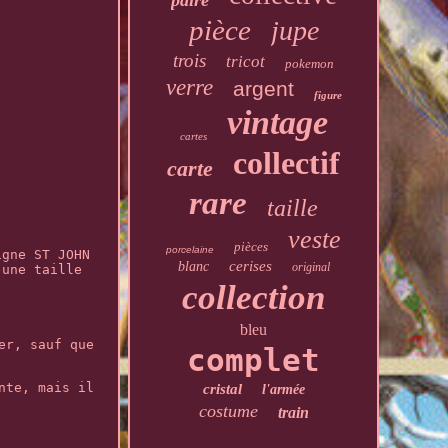
paire
pièce
jupe
trois
tricot
pokemon
verre
argent
figure
vintage
cartes
collectif
carte
rare
taille
veste
pièces
porcelaine
igne ST JOHN
cerises
blanc
original
 une taille
collection
bleu
er, sauf que
complet
nte, mais il
cristal
l'armée
costume
train