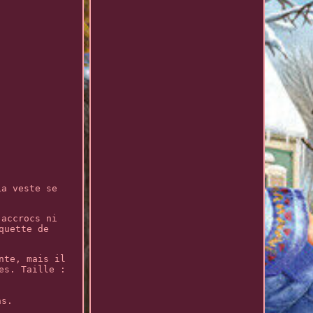
La veste se
 accrocs ni
quette de
nte, mais il
es. Taille :
ns.