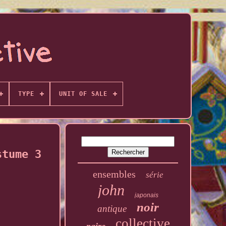
TYPE
UNIT OF SALE
stume 3
ensembles
série
john
japonais
noir
antique
collective