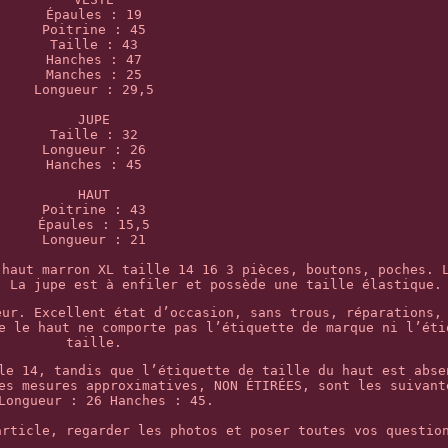
Épaules : 19
Poitrine : 45
Taille : 43
Hanches : 47
Manches : 25
Longueur : 29,5
JUPE
Taille : 32
Longueur : 26
Hanches : 45
HAUT
Poitrine : 43
Épaules : 15,5
Longueur : 21
 haut marron XL taille 14 16 3 pièces, boutons, poches. 
. La jupe est à enfiler et possède une taille élastique.
eur. Excellent état d’occasion, sans trous, réparations,
e le haut ne comporte pas l’étiquette de marque ni l’éti
taille.
le 14, tandis que l’étiquette de taille du haut est abse
es mesures approximatives, NON ÉTIRÉES, sont les suivant
Longueur : 26 Hanches : 45.
article, regarder les photos et poser toutes vos questio