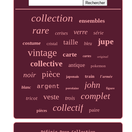
collection
ensembles
rare
verre
série
cerises
jupe
taille
costume
bleu
cristal
vintage
carte
cartes
original
collective
antique
pokemon
pièce
noir
train
l'armée
japonais
john
argent
blanc
figure
porcelaine
complet
veste
trois
tricot
collectif
paire
pièces
Définir Deux Collective