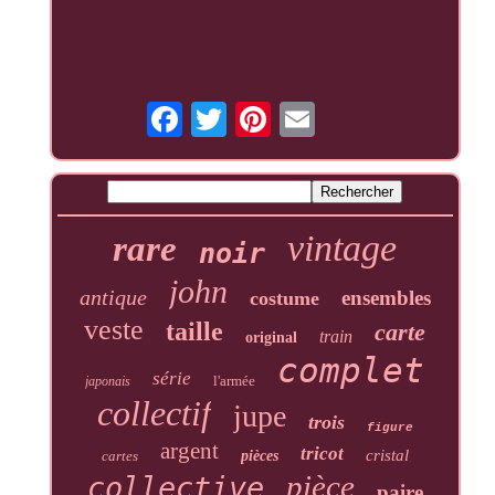
vintage
rare
noir
john
antique
ensembles
costume
veste
taille
carte
train
original
complet
série
l'armée
japonais
collectif
jupe
trois
figure
argent
tricot
cristal
cartes
pièces
pièce
collective
paire