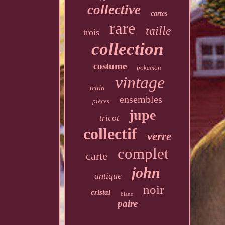
collective
cartes
rare
taille
trois
collection
costume
pokemon
vintage
train
ensembles
pièces
jupe
tricot
collectif
verre
complet
carte
john
antique
noir
cristal
blanc
paire