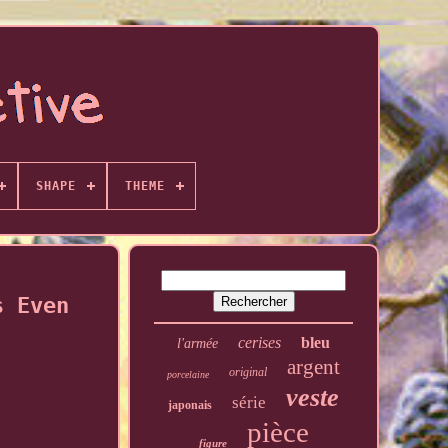
SHAPE
THEME
s Even
cerises
bleu
l'armée
argent
original
porcelaine
veste
série
japonais
pièce
figure