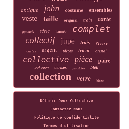
john
antique
ensembles
costume
veste
taille
carte
train
original
complet
série
l'armée
japonais
collectif
jupe
trois
figure
argent
tricot
cristal
cartes
pièces
pièce
collective
paire
bleu
cerises
pokemon
porcelaine
collection
verre
blanc
Définir Deux Collective
Contactez Nous
Politique de confidentialité
Termes d'utilisation