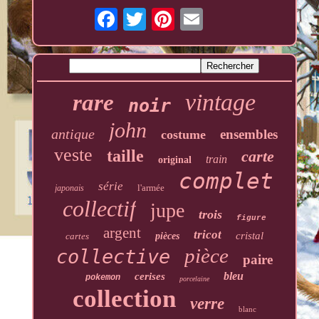
vintage
rare
noir
john
antique
ensembles
costume
veste
taille
carte
train
original
complet
série
l'armée
japonais
collectif
jupe
trois
figure
argent
tricot
cristal
cartes
pièces
pièce
collective
paire
bleu
cerises
pokemon
porcelaine
collection
verre
blanc