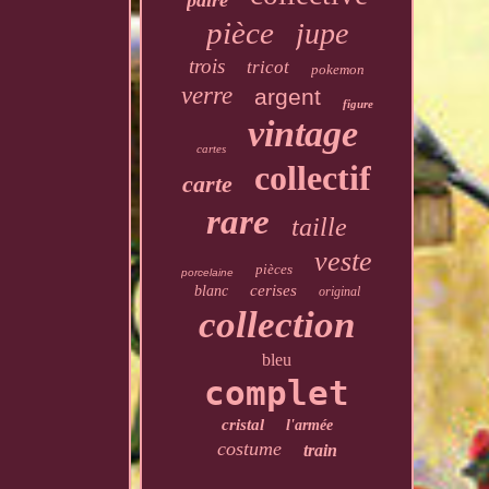
paire
pièce
jupe
trois
tricot
pokemon
verre
argent
figure
vintage
cartes
collectif
carte
rare
taille
veste
pièces
porcelaine
cerises
blanc
original
collection
bleu
complet
cristal
l'armée
costume
train