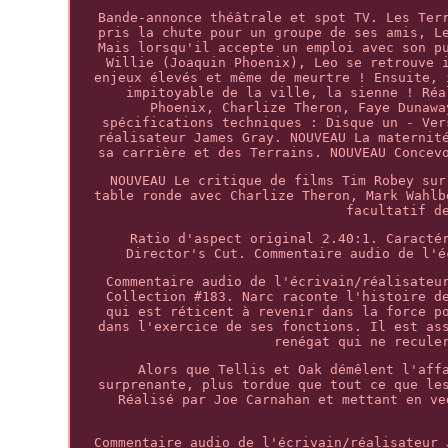
Bande-annonce théâtrale et spot TV. Les Ter
pris la chute pour un groupe de ses amis, L
Mais lorsqu'il accepte un emploi avec son p
Willie (Joaquin Phoenix), Leo se retrouve 
enjeux élevés et même de meurtre ! Ensuite, 
impitoyable de la ville, la sienne ! Réa
Phoenix, Charlize Theron, Faye Dunawa
spécifications techniques : Disque un - Ver
réalisateur James Gray. NOUVEAU La maternit
sa carrière et des Terrains. NOUVEAU Concev
NOUVEAU Le critique de films Tim Robey sur
table ronde avec Charlize Theron, Mark Wahlb
facultatif d
Ratio d'aspect original 2.40:1. Caracté
Director's Cut. Commentaire audio de l'é
Commentaire audio de l'écrivain/réalisateu
Collection #183. Narc raconte l'histoire d
qui est réticent à revenir dans la force p
dans l'exercice de ses fonctions. Il est as
renégat qui ne recule
Alors que Tellis et Oak démêlent l'aff
surprenante, plus tordue que tout ce que le
Réalisé par Joe Carnahan et mettant en ve
Commentaire audio de l'écrivain/réalisateur 