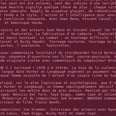
 les yeux ont été enlevés, sont des indices d'une terrib
aque meurtre signifie quelque chose de plus ; chaque vic
ence immorale. Rempli de suspense glaçant, de rebondisse
r tendu a le style, l'action et l'intelligence pour vous
a conclusion choquante. Avec Jean Reno, Vincent Cassel, 
et Dominique Sanda.
ssovitz et des acteurs Jean Reno et Vincent Cassel (en f
pel - featurette. La fabrication d'un cadavre - featuret
 et Denis Gastouet. Le combat : un tournage difficile - 
Cassel et Nicky Naude). Tournage nocturne, tournage en a
lanches, l'avalanche - featurettes.
(avec commentaire facultatif du storyboarder Farid Kermi
gue, séquence d'ouverture non filmée, course-poursuite. 
nde originale isolée avec commentaire du compositeur Bru
HD 5.1 Surround + LPCM 2.0 Stéréo. La Voie de la violenc
 longue date Parker et Longbaugh espèrent un paiement ra
jeune femme enceinte de l'enfant d'un couple riche du Su
pliqué, sur le plan logistique et psychologique, que d'a
e Parker et Longbaugh, un homme impitoyablement décisif 
ourraient les mettre dans de gros ennuis. Réalisé par Ch
lippe, Benicio Del Toro, Taye Diggs, James Caan et Julie
r McQuarrie et du compositeur Joe Kraemer. NOUVEAU Comme
crivain de films Travis Woods.
compositeur Joe Kraemer. Interviews des acteurs avec Rya
tte Lewis, Taye Diggs, Nicky Katt et James Caan.