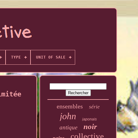
TYPE
UNIT OF SALE
imitée
ensembles
série
john
japonais
noir
antique
collective