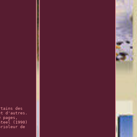
rtains des
et d'autres.
0 pages,
Steel (1990)
brioleur de