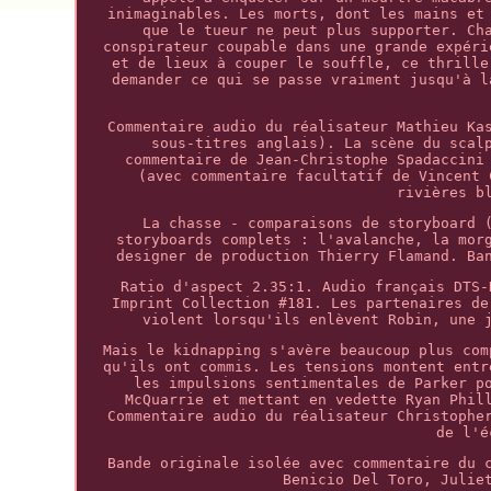
inimaginables. Les morts, dont les mains et
que le tueur ne peut plus supporter. Ch
conspirateur coupable dans une grande expéri
et de lieux à couper le souffle, ce thrille
demander ce qui se passe vraiment jusqu'à l
Commentaire audio du réalisateur Mathieu Ka
sous-titres anglais). La scène du scal
commentaire de Jean-Christophe Spadaccini
(avec commentaire facultatif de Vincent 
rivières b
La chasse - comparaisons de storyboard 
storyboards complets : l'avalanche, la mor
designer de production Thierry Flamand. Ba
Ratio d'aspect 2.35:1. Audio français DTS-
Imprint Collection #181. Les partenaires de
violent lorsqu'ils enlèvent Robin, une 
Mais le kidnapping s'avère beaucoup plus com
qu'ils ont commis. Les tensions montent entr
les impulsions sentimentales de Parker p
McQuarrie et mettant en vedette Ryan Phil
Commentaire audio du réalisateur Christophe
de l'é
Bande originale isolée avec commentaire du 
Benicio Del Toro, Julie