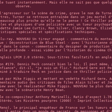
le tuant instantanément. Mais elle ne sait pas que quelq
observe.
l'agresseur sur la scène de crime, grave le nom de Turne
rtres, Turner se retrouve entraînée dans un jeu mortel d
beaucoup plus proche qu'elle ne le pense ! Ce thriller p
ales et physiques d'une policière avec un tueur psychopa
edette Jamie Lee Curtis, Ron Silver, Clancy Brown, Eliza
ristiques spéciales et spécifications techniques.
Blu-ray. NOUVEAU Un tireur engagé - commentaire du monte
ue : Déconstruction de Blue Steel - avec l'historienne d
r dans le canon - commentaire du designer de production 
elle profonde - essai vidéo par l'historien du cinéma Ch
nglais LPCM 2.0 stéréo. Sous-titres facultatifs en angla
on #179. Dennis Peck connaît bien la loi. Il peut même, 
nfiance", dit-il, "je suis un flic." Richard Gere est Pe
miné à traduire Peck en justice dans ce thriller policie
sé par Mike Figgis et mettant en vedette Richard Gere, A
mentaire audio des critiques de films Alain Silver et Ja
iew avec le réalisateur Mike Figgis. NOUVEAU Sa plus dan
ew avec le scénariste Henry Bean.
le co-compositeur Anthony Marinelli. Ratio d'aspect 1.78
Stéréo. Les Rivières pourpres (2000) - Imprint Collectio
Reno), le principal enquêteur de France sur les tueurs e
e, il entre dans un monde de secrets, de mensonges et d'