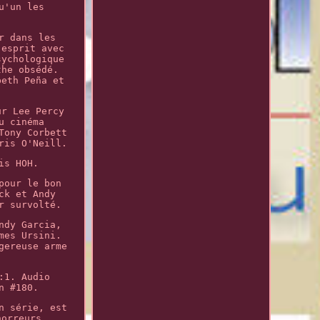
u'un les
r dans les
'esprit avec
sychologique
the obsédé.
beth Peña et
ur Lee Percy
u cinéma
Tony Corbett
ris O'Neill.
is HOH.
pour le bon
ck et Andy
r survolté.
ndy Garcia,
mes Ursini.
gereuse arme
:1. Audio
n #180.
n série, est
horreurs