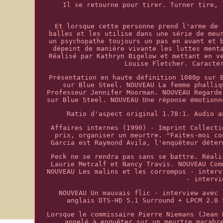
Il se retourne pour tirer. Turner tire, 
Et lorsque cette personne prend l'arme de 
balles et les utilise dans une série de meu
un psychopathe toujours un pas en avant et 
dépeint de manière vivante les luttes ment
Réalisé par Kathryn Bigelow et mettant en v
Louise Fletcher. Caracté
Présentation en haute définition 1080p sur 
sur Blue Steel. NOUVEAU La femme phalliq
Professeur Jennifer Moorman. NOUVEAU Regarde
sur Blue Steel. NOUVEAU Une réponse émotionn
Ratio d'aspect original 1.78:1. Audio a
Affaires internes (1990) - Imprint Collecti
prix, organiser un meurtre. "Faites-moi co
Garcia est Raymond Avila, l'enquêteur déter
Peck ne se rendra pas sans se battre. Réali
Laurie Metcalf et Nancy Travis. NOUVEAU Com
NOUVEAU Les malins et les corrompus - interv
- intervi
NOUVEAU Un mauvais flic - interview avec 
anglais DTS-HD 5.1 Surround + LPCM 2.0 
Lorsque le commissaire Pierre Niemans (Jean 
appelé à enquêter sur un meurtre macabr