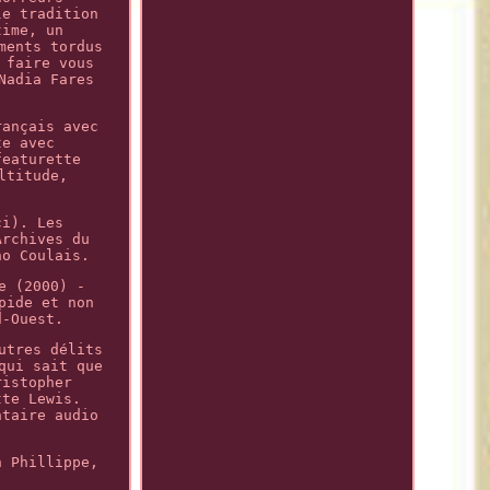
le tradition
time, un
ments tordus
 faire vous
Nadia Fares
rançais avec
te avec
featurette
ltitude,
ci). Les
Archives du
no Coulais.
e (2000) -
pide et non
d-Ouest.
utres délits
qui sait que
ristopher
tte Lewis.
ntaire audio
n Phillippe,