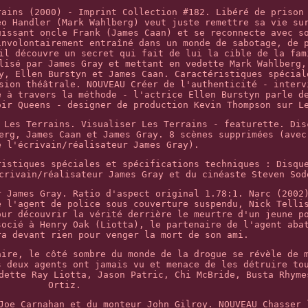
rains (2000) - Imprint Collection #182. Libéré de prison
eo Handler (Mark Wahlberg) veut juste remettre sa vie su
uissant oncle Frank (James Caan) et se reconnecte avec s
involontairement entraîné dans un monde de sabotage, de 
il découvre un secret qui fait de lui la cible de la fam
lisé par James Gray et mettant en vedette Mark Wahlberg,
y, Ellen Burstyn et James Caan. Caractéristiques spécial
sion théâtrale. NOUVEAU Créer de l'authenticité - interv
é à travers la méthode - l'actrice Ellen Burstyn parle d
oir Queens - designer de production Kevin Thompson sur L
 Les Terrains. Visualiser Les Terrains - featurette. Dis
erg, James Caan et James Gray. 8 scènes supprimées (avec
e l'écrivain/réalisateur James Gray).
ristiques spéciales et spécifications techniques : Disqu
crivain/réalisateur James Gray et du cinéaste Steven Sod
r James Gray. Ratio d'aspect original 1.78:1. Narc (2002
e l'agent de police sous couverture suspendu, Nick Telli
our découvrir la vérité derrière le meurtre d'un jeune p
socié à Henry Oak (Liotta), le partenaire de l'agent aba
ra devant rien pour venger la mort de son ami.
aire, le côté sombre du monde de la drogue se révèle de 
s deux agents ont jamais vu et menace de les détruire to
dette Ray Liotta, Jason Patric, Chi McBride, Busta Rhyme
Ortiz.
Joe Carnahan et du monteur John Gilroy. NOUVEAU Chasser 