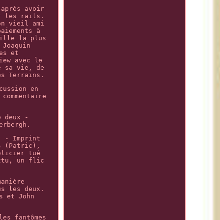
 après avoir
r les rails.
on vieil ami
paiements à
ille la plus
 Joaquin
es et
iew avec le
e sa vie, de
es Terrains.
cussion en
 commentaire
e deux -
erbergh.
) - Imprint
s (Patric),
olicier tué
ttu, un flic
manière
us les deux.
s et John
les fantômes