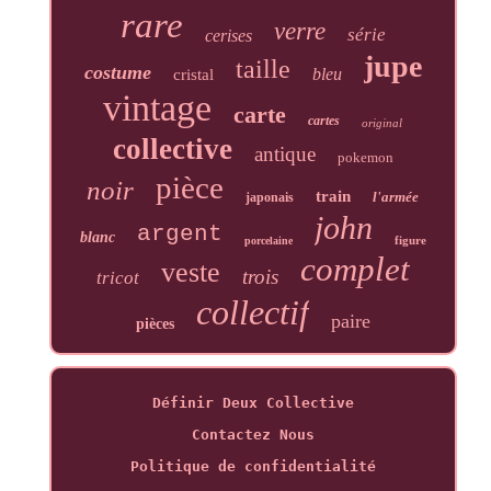
rare
verre
série
cerises
jupe
taille
costume
bleu
cristal
vintage
carte
cartes
original
collective
antique
pokemon
pièce
noir
train
l'armée
japonais
john
argent
blanc
figure
porcelaine
complet
veste
trois
tricot
collectif
paire
pièces
Définir Deux Collective
Contactez Nous
Politique de confidentialité